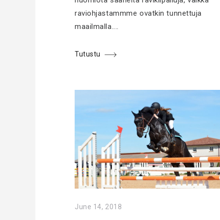
huomiota saaneita ravikilpailuja, vaikka
raviohjastammme ovatkin tunnettuja
maailmalla....
Tutustu
June 14, 2018