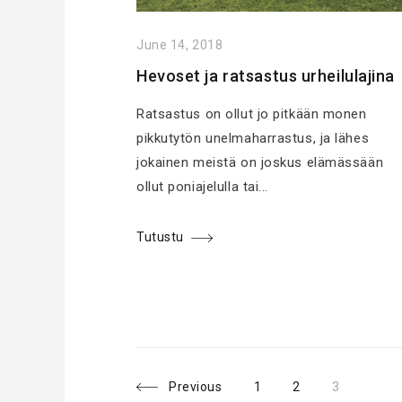
June 14, 2018
Hevoset ja ratsastus urheilulajina
Ratsastus on ollut jo pitkään monen
pikkutytön unelmaharrastus, ja lähes
jokainen meistä on joskus elämässään
ollut poniajelulla tai...
Tutustu
P
P
P
P
Previous
1
2
3
a
a
a