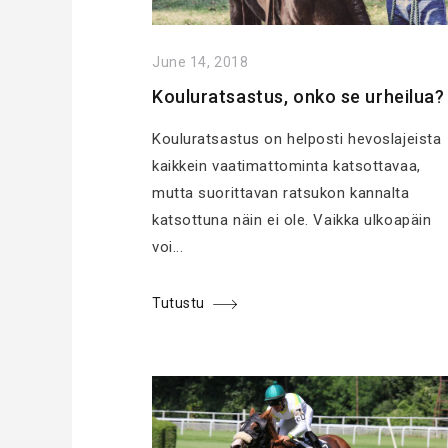
June 14, 2018
Kouluratsastus, onko se urheilua?
Kouluratsastus on helposti hevoslajeista
kaikkein vaatimattominta katsottavaa,
mutta suorittavan ratsukon kannalta
katsottuna näin ei ole. Vaikka ulkoapäin
voi...
Tutustu