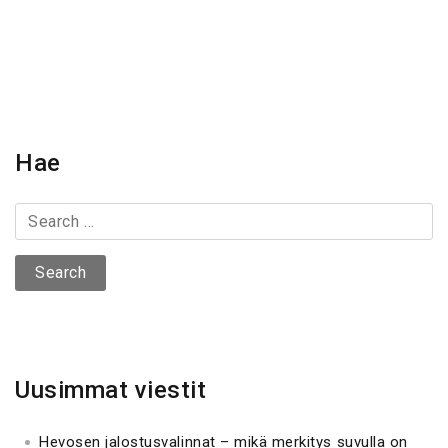
v
i
g
a
Hae
t
S
i
e
a
o
r
c
n
h
f
Uusimmat viestit
o
r
Hevosen jalostusvalinnat – mikä merkitys suvulla on