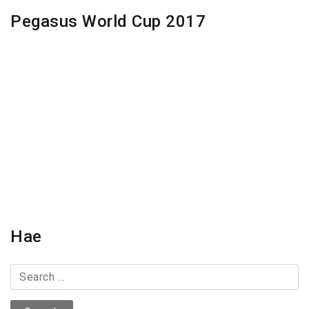
Pegasus World Cup 2017
Hae
S
e