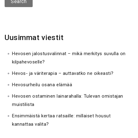
a
r
c
h
f
Uusimmat viestit
o
r
Hevosen jalostusvalinnat – mikä merkitys suvulla on
:
kilpahevoselle?
Hevos- ja väriterapia – auttavatko ne oikeasti?
Hevosurheilu osana elämää
Hevosen ostaminen lainarahalla: Tulevan omistajan
muistilista
Ensimmäistä kertaa ratsaille: millaiset housut
kannattaa valita?